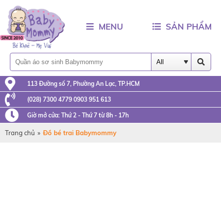
MENU
SẢN PHẨM
113 Đường số 7, Phường An Lạc, TP.HCM
(028) 7300 4779 0903 951 613
Giờ mở cửa: Thứ 2 - Thứ 7 từ 8h - 17h
Trang chủ
»
Đồ bé trai Babymommy