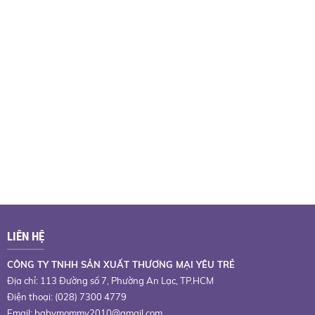
LIÊN HỆ
CÔNG TY TNHH SẢN XUẤT THƯƠNG MẠI YÊU TRẺ
Địa chỉ: 113 Đường số 7, Phường An Lạc, TP.HCM
Điện thoại: (028) 7300 4779
Email:
babymommy2010@gmail.com