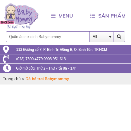
MENU
SẢN PHẨM
113 Đường số 7, P. Bình Trị Đông B, Q. Bình Tân, TP.HCM
(028) 7300 4779 0903 951 613
Giờ mở cửa: Thứ 2 - Thứ 7 từ 8h - 17h
Trang chủ
»
Đồ bé trai Babymommy