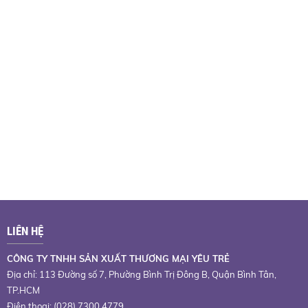
LIÊN HỆ
CÔNG TY TNHH SẢN XUẤT THƯƠNG MẠI YÊU TRẺ
Địa chỉ: 113 Đường số 7, Phường Bình Trị Đông B, Quận Bình Tân,
TP.HCM
Điện thoại: (028) 7300 4779