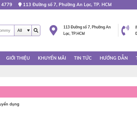
 4779
113 Đường số 7, Phường An Lạc, TP. HCM
113 Đường số 7, Phường An
Lạc, TP.HCM
GIỚI THIỆU
KHUYẾN MÃI
TIN TỨC
HƯỚNG DẪN
yển dụng