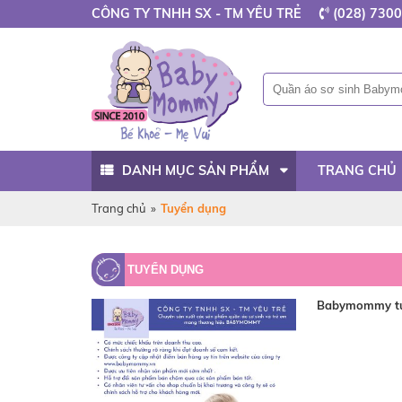
CÔNG TY TNHH SX - TM YÊU TRẺ
(028) 7300
DANH MỤC SẢN PHẨM
TRANG CHỦ
Trang chủ
»
Tuyển dụng
TUYỂN DỤNG
Babymommy tu