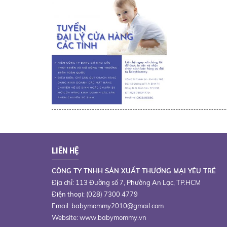
LIÊN HỆ
CÔNG TY TNHH SẢN XUẤT THƯƠNG MẠI YÊU TRẺ
Địa chỉ: 113 Đường số 7, Phường An Lạc, TP.HCM
Điện thoại: (028) 7300 4779
Email:
babymommy2010@gmail.com
Website: www.babymommy.vn