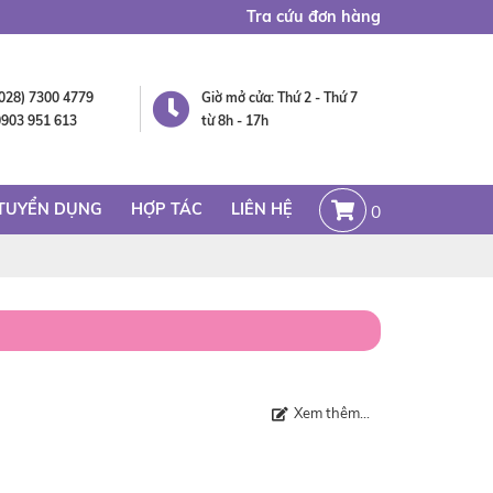
Tra cứu đơn hàng
(028) 7300 4779
Giờ mở cửa: Thứ 2 - Thứ 7
0903 951 613
từ 8h - 17h
TUYỂN DỤNG
HỢP TÁC
LIÊN HỆ
0
Xem thêm...