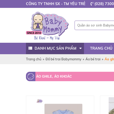
CÔNG TY TNHH SX - TM YÊU TRẺ
(028) 7300
DANH MỤC SẢN PHẨM
TRANG CHỦ
Trang chủ
»
Đồ bé trai Babymommy
»
Áo bé trai
»
Áo gh
ÁO GHILE, ÁO KHOÁC