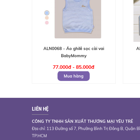
ALN0068 - Áo ghilê sọc cài vai
A
BabyMommy
77.000đ - 85.000đ
Mua hàng
LIÊN HỆ
CÔNG TY TNHH SẢN XUẤT THƯƠNG MẠI YÊU TRẺ
Địa chỉ: 113 Đường số 7, Phường Bình Trị Đông B, Quận B
TP.HCM