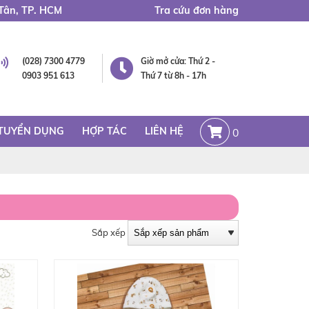
Tân, TP. HCM
Tra cứu đơn hàng
(028) 7300 4779
Giờ mở cửa: Thứ 2 -
0903 951 613
Thứ 7 từ 8h - 17h
TUYỂN DỤNG
HỢP TÁC
LIÊN HỆ
0
Sắp xếp