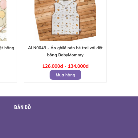
dệt bông
ALN0043 - Áo ghilê nón bé trai vải dệt
bông BabyMommy
126.000đ - 134.000đ
Mua hàng
BẢN ĐỒ