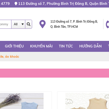
 4779
113 Đường số 7, Phường Bình Trị Đông B, Quận Bình 
113 Đường số 7, P. Bình Trị Đông B,
Q. Bình Tân, TP.HCM
GIỚI THIỆU
KHUYẾN MÃI
TIN TỨC
HƯỚNG DẪN
ile, áo khoác