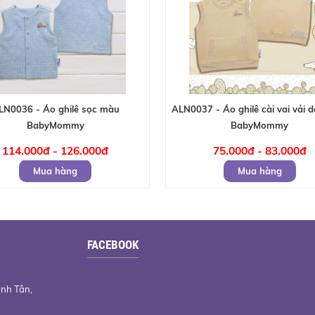
LN0036 - Áo ghilê sọc màu
ALN0037 - Áo ghilê cài vai vải 
BabyMommy
BabyMommy
114.000đ - 126.000đ
75.000đ - 83.000đ
Mua hàng
Mua hàng
FACEBOOK
ình Tân,