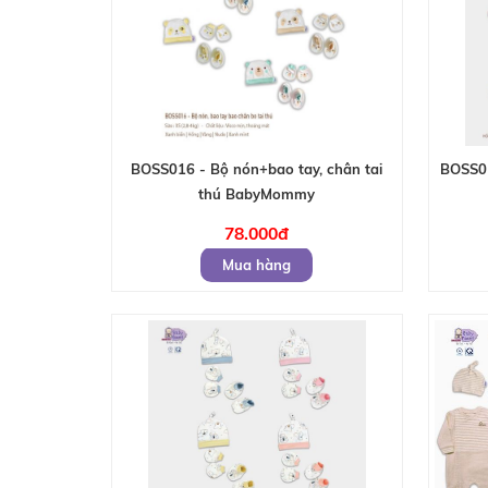
BOSS016 - Bộ nón+bao tay, chân tai
BOSS01
thú BabyMommy
78.000đ
Mua hàng