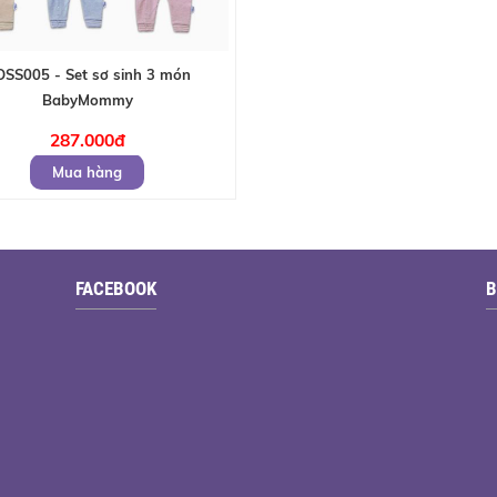
SS005 - Set sơ sinh 3 món
BabyMommy
287.000đ
Mua hàng
FACEBOOK
B