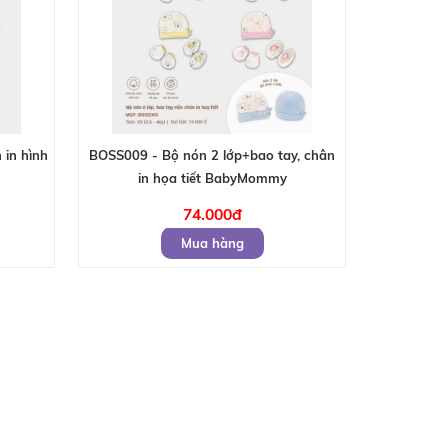
in hình
BOSS009 - Bộ nón 2 lớp+bao tay, chân
in họa tiết BabyMommy
74.000đ
Mua hàng