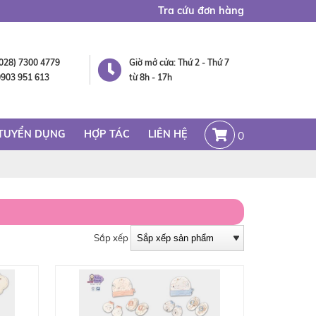
Tra cứu đơn hàng
(028) 7300 4779
Giờ mở cửa: Thứ 2 - Thứ 7
0903 951 613
từ 8h - 17h
TUYỂN DỤNG
HỢP TÁC
LIÊN HỆ
0
Sắp xếp