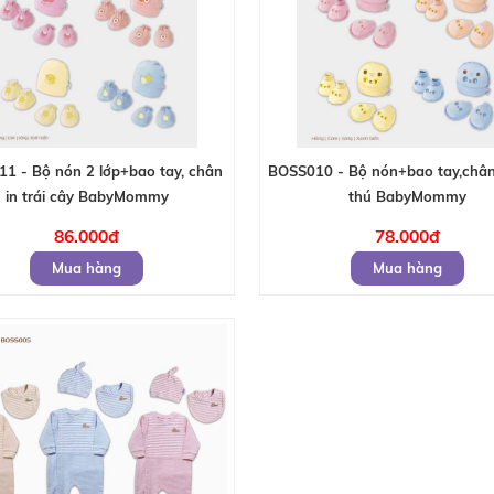
1 - Bộ nón 2 lớp+bao tay, chân
BOSS010 - Bộ nón+bao tay,chân 
in trái cây BabyMommy
thú BabyMommy
86.000đ
78.000đ
Mua hàng
Mua hàng