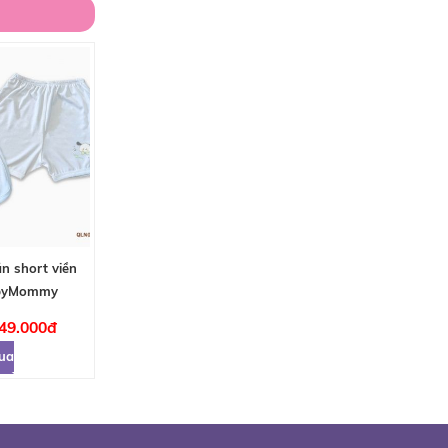
n short viền
abyMommy
 49.000đ
ua