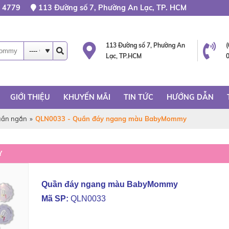
 4779
113 Đường số 7, Phường An Lạc, TP. HCM
113 Đường số 7, Phường An
Lạc, TP.HCM
GIỚI THIỆU
KHUYẾN MÃI
TIN TỨC
HƯỚNG DẪN
ần ngắn
»
QLN0033 - Quần đáy ngang màu BabyMommy
Y
Quần đáy ngang màu BabyMommy
Mã SP:
QLN0033