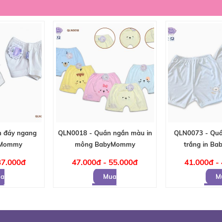
 đáy ngang
QLN0018 - Quần ngắn màu in
QLN0073 - Quầ
yMommy
mông BabyMommy
trắng in B
37.000đ
47.000đ - 55.000đ
41.000đ -
a
Mua
M
hàng
hàng