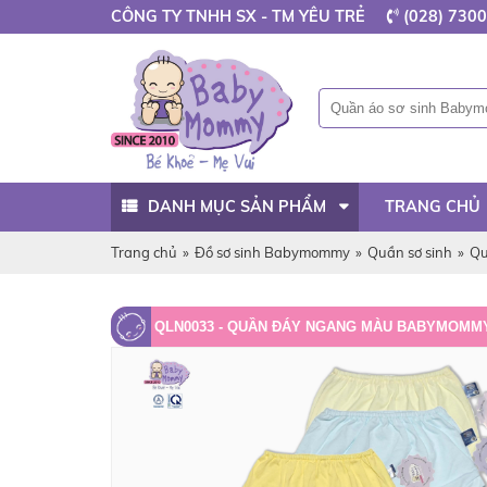
CÔNG TY TNHH SX - TM YÊU TRẺ
(028) 7300
DANH MỤC SẢN PHẨM
TRANG CHỦ
Trang chủ
»
Đồ sơ sinh Babymommy
»
Quần sơ sinh
»
Qu
QLN0033 - QUẦN ĐÁY NGANG MÀU BABYMOMM