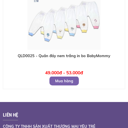
QLD0025 - Quần đáy nem trắng in bo BabyMommy
49.000đ - 53.000đ
Mua hàng
LIÊN HỆ
CÔNG TY TNHH SẢN XUẤT THƯƠNG MẠI YÊU TRẺ