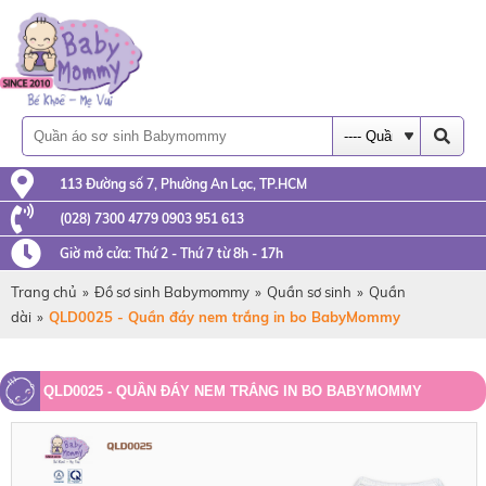
113 Đường số 7, Phường An Lạc, TP.HCM
(028) 7300 4779 0903 951 613
Giờ mở cửa: Thứ 2 - Thứ 7 từ 8h - 17h
Trang chủ
»
Đồ sơ sinh Babymommy
»
Quần sơ sinh
»
Quần
dài
»
QLD0025 - Quần đáy nem trắng in bo BabyMommy
QLD0025 - QUẦN ĐÁY NEM TRẮNG IN BO BABYMOMMY