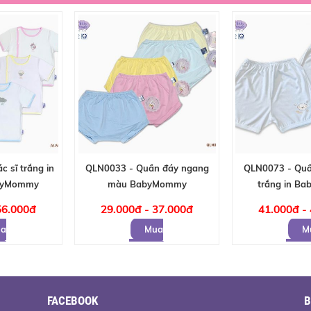
 sĩ trắng in
QLN0033 - Quần đáy ngang
QLN0073 - Quầ
abyMommy
màu BabyMommy
trắng in B
56.000đ
29.000đ - 37.000đ
41.000đ -
a
Mua
M
hàng
hàng
FACEBOOK
B