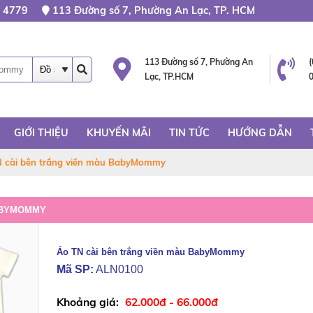
 4779
113 Đường số 7, Phường An Lạc, TP. HCM
113 Đường số 7, Phường An
Lạc, TP.HCM
GIỚI THIỆU
KHUYẾN MÃI
TIN TỨC
HƯỚNG DẪN
 cài bên trắng viền màu BabyMommy
BABYMOMMY
Áo TN cài bên trắng viền màu BabyMommy
Mã SP:
ALN0100
62.000đ - 66.000đ