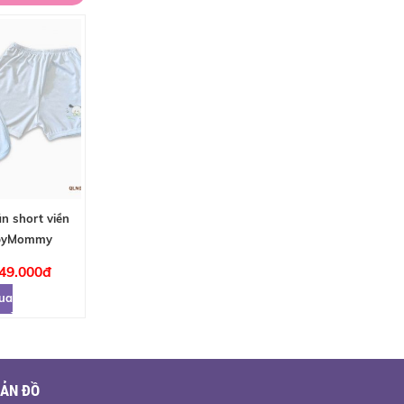
n short viền
abyMommy
 49.000đ
ua
ẢN ĐỒ