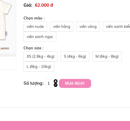
62.000 đ
Chọn màu :
viền nude
viền hồng
viền vàng
viền xanh biể
viền xanh ngọc
Chọn size :
XS (2.8kg - 4kg)
S (4kg - 6kg)
M (6kg - 8kg)
L (8kg - 10kg)