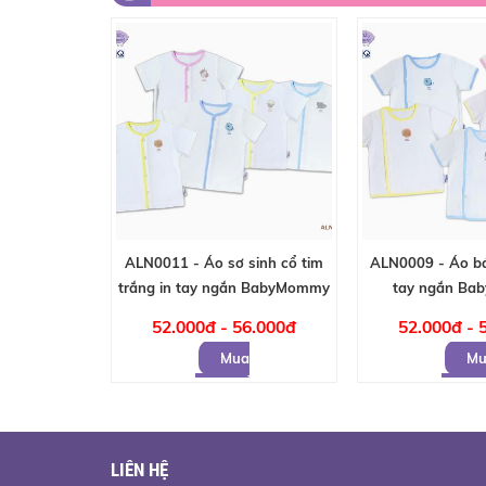
ALN0011 - Áo sơ sinh cổ tim
ALN0009 - Áo bác
trắng in tay ngắn BabyMommy
tay ngắn B
52.000đ - 56.000đ
52.000đ - 
Mua
Mu
hàng
hàng
LIÊN HỆ