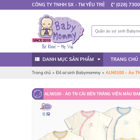
CÔNG TY TNHH SX - TM YÊU TRẺ
(028) 7300
DANH MỤC SẢN PHẨM
TRANG CHỦ
Trang chủ
»
Đồ sơ sinh Babymommy
»
ALN0100 - Áo TN
ALN0100 - ÁO TN CÀI BÊN TRẮNG VIỀN MÀU 