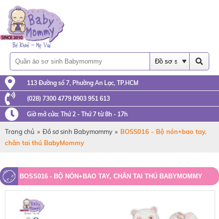
113 Đường số 7, Phường An Lạc, TP.HCM
(028) 7300 4779 0903 951 613
Giờ mở cửa: Thứ 2 - Thứ 7 từ 8h - 17h
Trang chủ
»
Đồ sơ sinh Babymommy
»
BOSS016 - Bộ nón+bao tay,
chân tai thú BabyMommy
BOSS016 - BỘ NÓN+BAO TAY, CHÂN TAI THÚ BABYMOMMY