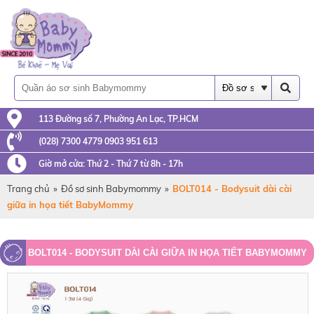
113 Đường số 7, Phường An Lạc, TP.HCM
(028) 7300 4779 0903 951 613
Giờ mở cửa: Thứ 2 - Thứ 7 từ 8h - 17h
Trang chủ
»
Đồ sơ sinh Babymommy
»
BOLT014 - Bodysuit dài cài
giữa in họa tiết BabyMommy
BOLT014 - BODYSUIT DÀI CÀI GIỮA IN HỌA TIẾT BABYMOMMY