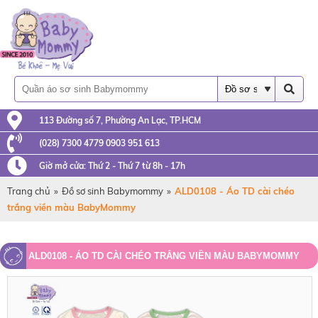
113 Đường số 7, Phường An Lạc, TP.HCM
(028) 7300 4779 0903 951 613
Giờ mở cửa: Thứ 2 - Thứ 7 từ 8h - 17h
Trang chủ
»
Đồ sơ sinh Babymommy
»
ALD0108 - Áo TD cài chéo
trắng viền màu BabyMommy
ALD0108 - ÁO TD CÀI CHÉO TRẮNG VIỀN MÀU BABYMOMMY