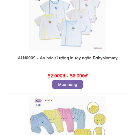
ALN0009 - Áo bác sĩ trắng in tay ngắn BabyMommy
52.000đ - 56.000đ
Mua hàng