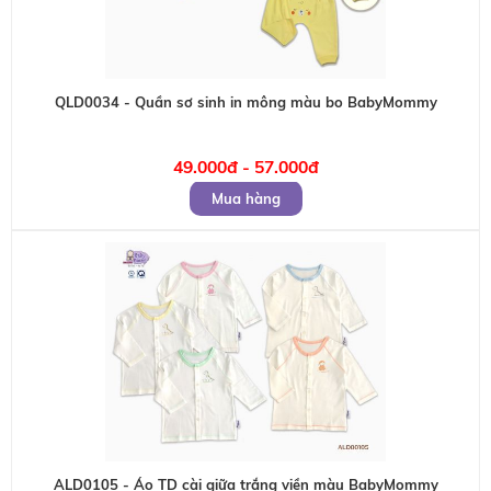
QLD0034 - Quần sơ sinh in mông màu bo BabyMommy
49.000đ - 57.000đ
Mua hàng
ALD0105 - Áo TD cài giữa trắng viền màu BabyMommy